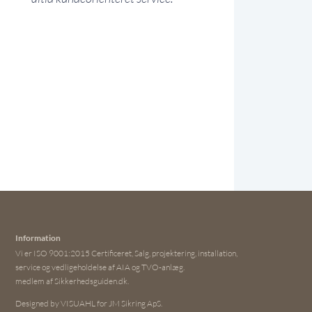
Information
Vi er ISO 9001:2015 Certificeret, Salg, projektering, installation,
service og vedligeholdelse af AIA og TVO-anlæg.
medlem af Sikkerhedsguiden.dk.
Designed by VISUAHL for JM Sikring ApS.