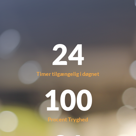
24
Timer tilgængelig i døgnet
100
Procent Tryghed