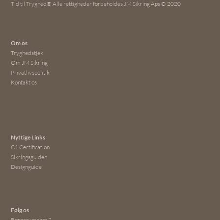
Tid til Tryghed® Alle rettigheder forbeholdes JM Sikring Aps © 2020
Om os
Tryghedstjek
Om JM Sikring
Privatlivspolitik
Kontakt os
Nyttige Links
C1 Certification
Sikringsguiden
Designguide
Følg os
Borgervænget 2