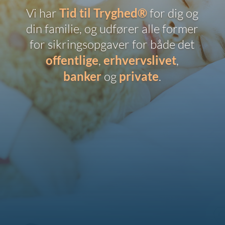
Vi har
Tid til Tryghed®
for dig og
din familie, og udfører alle former
for sikringsopgaver for både det
offentlige
,
erhvervslivet
,
banker
og
private
.