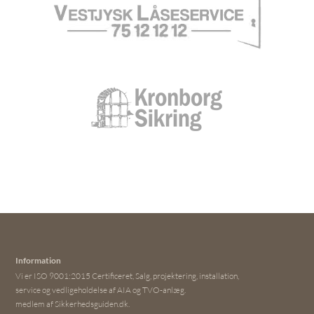
Information
Vi er ISO 9001:2015 Certificeret, Salg, projektering, installation,
service og vedligeholdelse af AIA og TVO-anlæg.
medlem af Sikkerhedsguiden.dk.