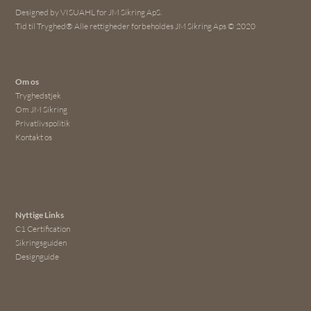
Designed by VISUAHL for JM Sikring ApS.
Tid til Tryghed® Alle rettigheder forbeholdes JM Sikring Aps © 2020
Om os
Tryghedstjek
Om JM Sikring
Privatlivspolitik
Kontakt os
Nyttige Links
C1 Certification
Sikringsguiden
Designguide