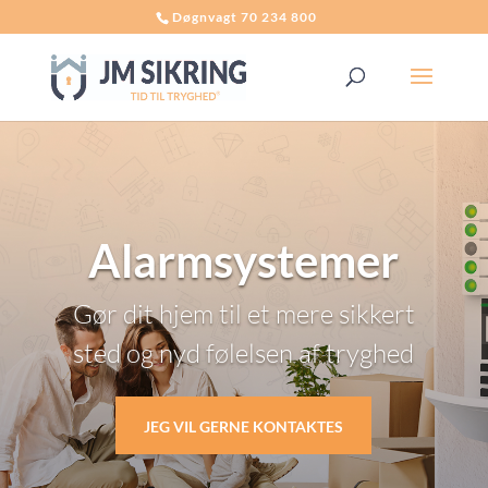
Døgnvagt 70 234 800
Alarmsystemer
Gør dit hjem til et mere sikkert
sted og nyd følelsen af tryghed
JEG VIL GERNE KONTAKTES