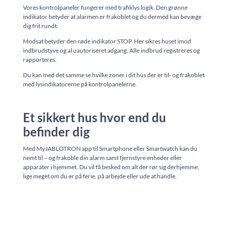
Vores kontrolpaneler fungerer med trafiklys logik. Den grønne
indikator betyder at alarmen er frakoblet og du dermed kan bevæge
dig frit rundt.
Modsat betyder den røde indikator STOP. Her sikres huset imod
indbrudstyve og al uautoriseret adgang. Alle indbrud registreres og
rapporteres.
Du kan med det samme se hvilke zoner i dit hus der er til- og frakoblet
med lysindikatorerne på kontrolpanelerne.
Et sikkert hus hvor end du
befinder dig
Med MyJABLOTRON app til Smartphone eller Smartwatch kan du
nemt til – og frakoble din alarm samt fjernstyre enheder eller
apparater i hjemmet. Du vil få besked om alt der rør sig derhjemme,
lige meget om du er på ferie, på arbejde eller ude at handle.