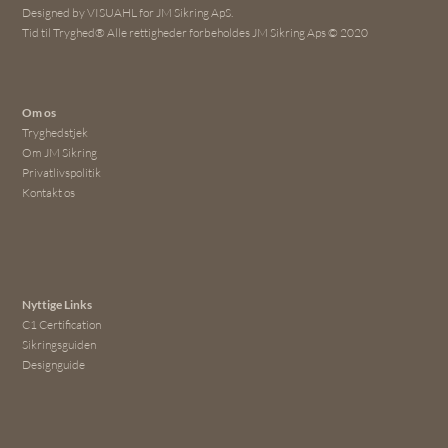
Designed by VISUAHL for JM Sikring ApS.
Tid til Tryghed® Alle rettigheder forbeholdes JM Sikring Aps © 2020
Om os
Tryghedstjek
Om JM Sikring
Privatlivspolitik
Kontakt os
Nyttige Links
C1 Certification
Sikringsguiden
Designguide