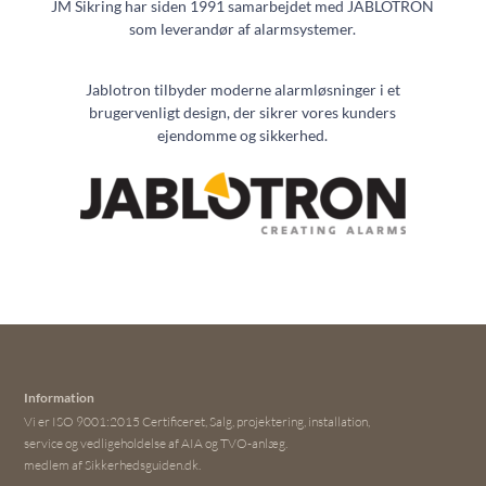
JM Sikring har siden 1991 samarbejdet med
JABLOTRON
som leverandør af alarmsystemer.
Jablotron tilbyder moderne alarmløsninger i et
brugervenligt design, der sikrer vores kunders
ejendomme og sikkerhed.
Information
Vi er ISO 9001:2015 Certificeret, Salg, projektering, installation,
service og vedligeholdelse af AIA og TVO-anlæg.
medlem af Sikkerhedsguiden.dk.