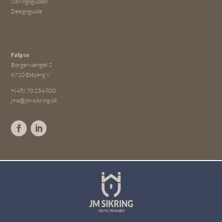
Sikringsguiden
Designguide
Følg os
Borgervænget 2
6710 Esbjerg V
+(45) 70 234 800
jms@jm-sikring.dk