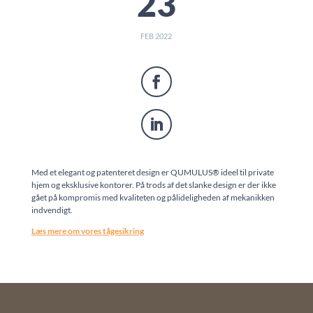
23
FEB 2022
Med et elegant og patenteret design er QUMULUS® ideel til private
hjem og eksklusive kontorer. På trods af det slanke design er der ikke
gået på kompromis med kvaliteten og pålideligheden af mekanikken
indvendigt.
Læs mere om vores tågesikring