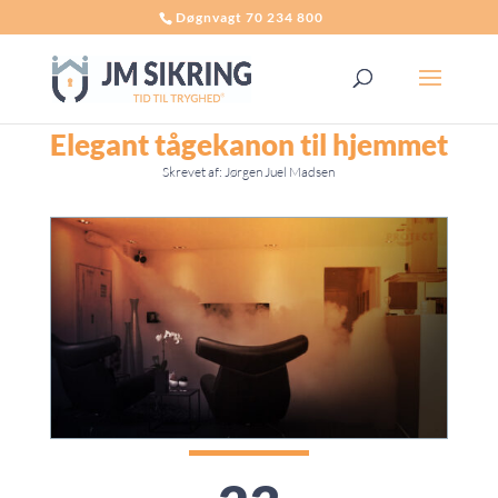
Døgnvagt 70 234 800
Elegant tågekanon til hjemmet
Skrevet af: Jørgen Juel Madsen