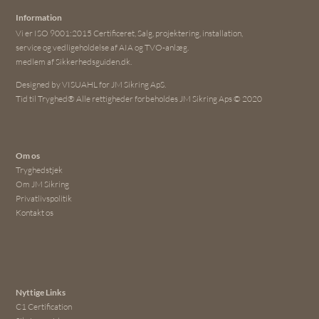
Information
Vi er ISO 9001:2015 Certificeret, Salg, projektering, installation,
service og vedligeholdelse af AIA og TVO-anlæg.
medlem af Sikkerhedsguiden.dk.
Designed by VISUAHL for JM Sikring ApS.
Tid til Tryghed® Alle rettigheder forbeholdes JM Sikring Aps © 2020
Om os
Tryghedstjek
Om JM Sikring
Privatlivspolitik
Kontakt os
Nyttige Links
C1 Certification